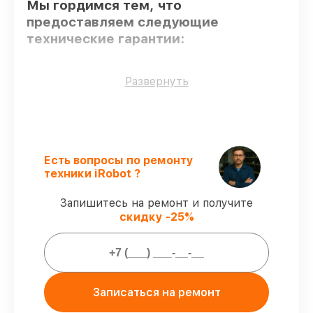
Мы гордимся тем, что
предоставляем следующие
технические гарантии:
Использование оригинальных
Развернуть
запчастей
– для всех видов сервиса
применяются исключительно
оригинальные детали.
Квалифицированные специалисты
–
мастера проходят строгий отбор и
Есть вопросы по ремонту
регулярное обучение.
техники iRobot ?
Точное соблюдение сроков
–
гарантируем завершение работ без
Запишитесь на ремонт и получите
задержек.
скидку -25%
Гарантийное обслуживание
–
обслуживаем роботов-пылесосов всегда
со строгим соблюдением гарантийных
обязательств.
Записаться на ремонт
Мы гарантируем: