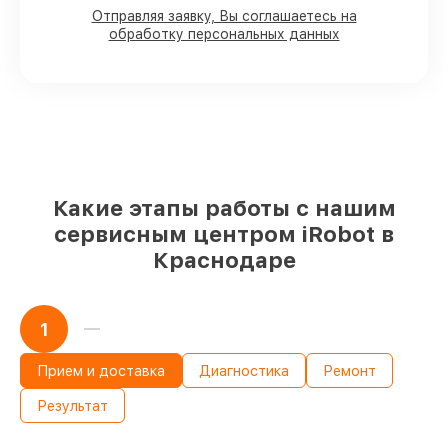
Отправляя заявку, Вы соглашаетесь на
обработку персональных данных
80%
работ в вашем присутствии
90%
комплектующих для роботов-
пылесосов на складе или доступны для
быстрой доставки
Оригинальные запчасти и
качественные реплики на ваш выбор
–
для любого бюджета
85%
работ за 1–2 часа, при немедленном
начале работ
Какие этапы работы с нашим
сервисным центром iRobot в
Краснодаре
1
Прием и доставка
Диагностика
Ремонт
Результат