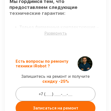
Мы гордимся тем, что
предоставляем следующие
технические гарантии:
Только фирменные комплектующие
–
для всех видов сервиса применяются
Развернуть
исключительно оригинальные детали.
Сертифицированные инженеры
–
проверенные специалисты с опытом и
сертификацией.
Соблюдение сроков починки
–
Есть вопросы по ремонту
гарантируем завершение работ без
техники iRobot ?
задержек.
Сервис с гарантией
– обслуживаем
Запишитесь на ремонт и получите
роботов-пылесосов всегда со строгим
скидку -25%
соблюдением гарантийных обязательств.
Мы гарантируем:
Записаться на ремонт
80%
работ в присутствии заказчика