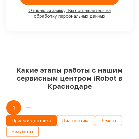
90%
комплектующих для роботов-
пылесосов на складе или быстро
Отправляя заявку, Вы соглашаетесь на
обработку персональных данных
поставляются
Качественные реплики и
оригинальные детали по вашему
выбору
– под любые финансовые
возможности
85%
работ быстро и без задержек, если
мастер приступает к восстановлению
сразу
Какие этапы работы с нашим
сервисным центром iRobot в
Краснодаре
1
Прием и доставка
Диагностика
Ремонт
Результат