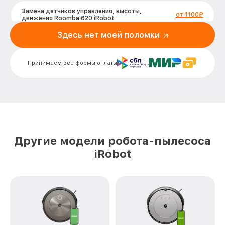
Замена датчиков управления, высоты,
от 1100₽
движения Roomba 620 iRobot
Здесь нет моей поломки
Замена аккумулятора Roomba 620
от 300₽
iRobot
Принимаем все формы оплаты
Ремонт цепи питания Roomba 620
от 500₽
iRobot
Замена материнской платы Roomba 620
от 400₽
iRobot
Профилактическая чистка Roomba 620
от 500₽
iRobot
Другие модели робота-пылесоса
Ремонт материнской платы Roomba 620
от 800₽
iRobot
iRobot
Очистка датчиков Roomba 620 iRobot
от 650₽